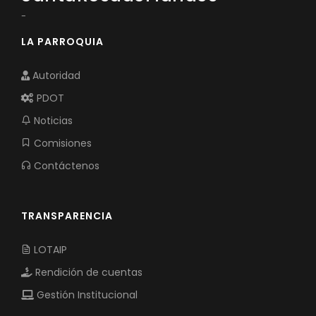
Convocatorias
-
LA PARROQUIA
GESTIÓN ADMINISTRATIVA
Plan de desarrollo y Ordenamiento Territorial - PD
Autoridad
Plan Anual Contratación - PAC
PDOT
Noticias
Plan Operativo Anual - POA
Comisiones
Convenios Institucionales
Contáctenos
PRESUPUESTO: EJECUCIÓN Y REPORTES
Cédulas presupuestarias y balances
TRANSPARENCIA
Procesos de contratación
LOTAIP
Ejecución Presupuestaria
Rendición de cuentas
Obras y proyectos
Gestión Institucional