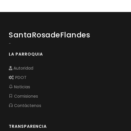
Convocatorias
GESTIÓN ADMINISTRATIVA
Plan de desarrollo y Ordenamiento Territorial - PD
SantaRosadeFlandes
Plan Anual Contratación - PAC
-
Plan Operativo Anual - POA
LA PARROQUIA
Convenios Institucionales
Autoridad
PRESUPUESTO: EJECUCIÓN Y REPORTES
PDOT
Cédulas presupuestarias y balances
Noticias
Procesos de contratación
Comisiones
Ejecución Presupuestaria
Contáctenos
Obras y proyectos
TRANSPARENCIA