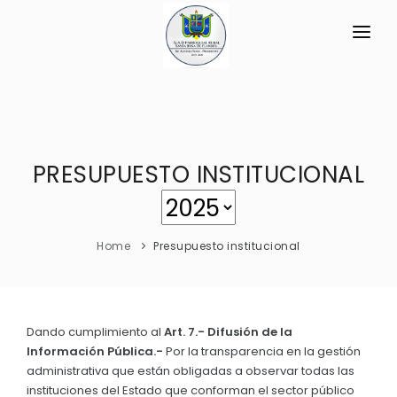
INICIO
LA PARROQUIA
PRESUPUESTO INSTITUCIONAL
RESEÑA HISTÓRICA
GAD
Historia Antigua
TRANSPARENCIA
Historia Actual
Home
Presupuesto institucional
GESTIÓN Y PRESUPUESTO
Símbolos Cívicos
GESTIÓN INSTITUCIONAL
MECANISMOS DE PARTICIPACIÓN
GEOGRAFÍA
Sesiones Ordinarias
TURISMO
Dando cumplimiento al
Art. 7.- Difusión de la
Ubicación
CIUDADANÍA ACTIVA
Información Pública.-
Por la transparencia en la gestión
Sesiones Extraordinarias
Clima
administrativa que están obligadas a observar todas las
Solicitud de acceso información pública
Resoluciones
instituciones del Estado que conforman el sector público
NEW