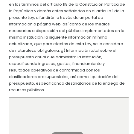
en los términos del artículo 118 de la Constitución Política de
Convocatorias
la República y demás entes señalados en el artículo 1 de la
presente Ley, difundirán a través de un portal de
GESTIÓN ADMINISTRATIVA
información o página web, así como de los medios
Plan de desarrollo y Ordenamiento Territorial - PD
necesarios a disposición del público, implementados en la
misma institución, la siguiente información mínima
Plan Anual Contratación - PAC
actualizada, que para efectos de esta Ley, se la considera
de naturaleza obligatoria: g) Información total sobre el
Plan Operativo Anual - POA
presupuesto anual que administra la institución,
Convenios Institucionales
especificando ingresos, gastos, financiamiento y
resultados operativos de conformidad con los
PRESUPUESTO: EJECUCIÓN Y REPORTES
clasificadores presupuestales, así como liquidación del
presupuesto, especificando destinatarios de la entrega de
Cédulas presupuestarias y balances
recursos públicos
Procesos de contratación
Ejecución Presupuestaria
Obras y proyectos