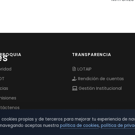
es
ARROQUIA
TRANSPARENCIA
ridad
LOTAIP
OT
Rendición de cuentas
cias
Gestión Institucional
isiones
táctenos
s cookies propias y de terceros para mejorar tu experiencia de na
r navegando aceptas nuestra
política de cookies
,
política de priv