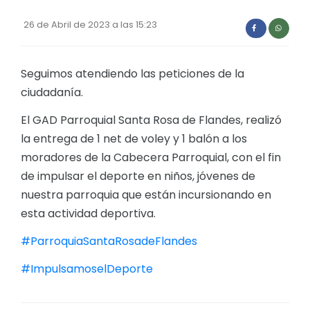
Convocatorias
26 de Abril de 2023 a las 15:23
GESTIÓN ADMINISTRATIVA
Plan de desarrollo y Ordenamiento Territorial - PD
Seguimos atendiendo las peticiones de la
ciudadanía.
Plan Anual Contratación - PAC
El GAD Parroquial Santa Rosa de Flandes, realizó
Plan Operativo Anual - POA
la entrega de 1 net de voley y 1 balón a los
Convenios Institucionales
moradores de la Cabecera Parroquial, con el fin
PRESUPUESTO: EJECUCIÓN Y REPORTES
de impulsar el deporte en niños, jóvenes de
nuestra parroquia que están incursionando en
Cédulas presupuestarias y balances
esta actividad deportiva.
Procesos de contratación
#ParroquiaSantaRosadeFlandes
Ejecución Presupuestaria
#ImpulsamoselDeporte
Obras y proyectos