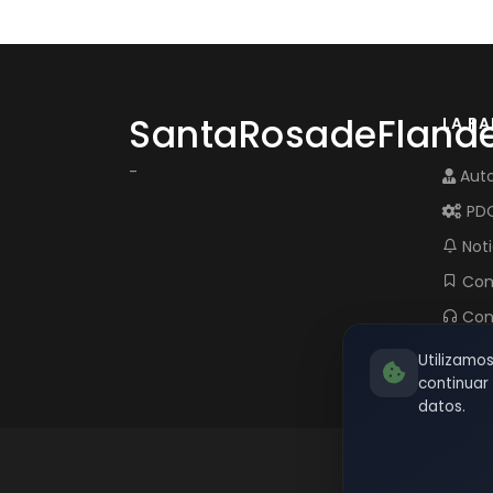
SantaRosadeFland
LA P
-
Auto
PD
Noti
Com
Con
Utilizamo
continua
datos.