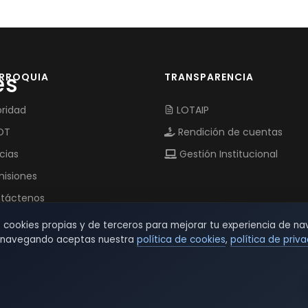
es
ARROQUIA
TRANSPARENCIA
ridad
LOTAIP
OT
Rendición de cuentas
cias
Gestión Institucional
isiones
táctenos
s cookies propias y de terceros para mejorar tu experiencia de na
r navegando aceptas nuestra
política de cookies
,
política de priv
© 2026 TSW - TecnoServiWeb. All Rights Reserved.