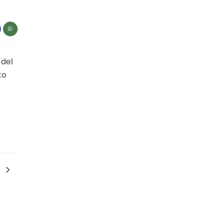
 del
to