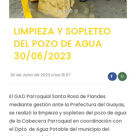
Convocatorias
GESTIÓN ADMINISTRATIVA
LIMPIEZA Y SOPLETEO
Plan de desarrollo y Ordenamiento Territorial - PD
DEL POZO DE AGUA
Plan Anual Contratación - PAC
30/06/2023
Plan Operativo Anual - POA
Convenios Institucionales
30 de Junio de 2023 a las 15:57
PRESUPUESTO: EJECUCIÓN Y REPORTES
Cédulas presupuestarias y balances
El GAD Parroquial Santa Rosa de Flandes
Procesos de contratación
mediante gestión ante la Prefectura del Guayas,
Ejecución Presupuestaria
se realizó la limpieza y sopleteo del pozo de agua
Obras y proyectos
de la Cabecera Parroquial en coordinación con
el Dpto. de Agua Potable del municipio del