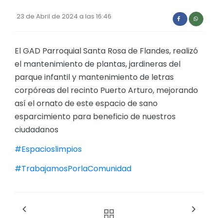
Convocatorias
23 de Abril de 2024 a las 16:46
GESTIÓN ADMINISTRATIVA
Plan de desarrollo y Ordenamiento Territorial - PD
El GAD Parroquial Santa Rosa de Flandes, realizó
el mantenimiento de plantas, jardineras del
Plan Anual Contratación - PAC
parque infantil y mantenimiento de letras
Plan Operativo Anual - POA
corpóreas del recinto Puerto Arturo, mejorando
Convenios Institucionales
así el ornato de este espacio de sano
esparcimiento para beneficio de nuestros
PRESUPUESTO: EJECUCIÓN Y REPORTES
ciudadanos
Cédulas presupuestarias y balances
#Espacioslimpios
Procesos de contratación
#TrabajamosPorlaComunidad
Ejecución Presupuestaria
Obras y proyectos